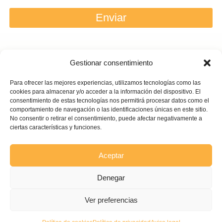
Enviar
Gestionar consentimiento
Para ofrecer las mejores experiencias, utilizamos tecnologías como las
cookies para almacenar y/o acceder a la información del dispositivo. El
consentimiento de estas tecnologías nos permitirá procesar datos como el
comportamiento de navegación o las identificaciones únicas en este sitio.
No consentir o retirar el consentimiento, puede afectar negativamente a
SERVICIOS
INFORMACIÓN
ciertas características y funciones.
0 a 5 meses
Testimonios
6 meses a 5 años
Contacto
Aceptar
Sueño adulto
Denegar
Aviso legal
| Política de privacidad |
Política de cookies
Ver preferencias
Copyright 2024 © Todos los derechos reservados - Diseño Mariana Martínez