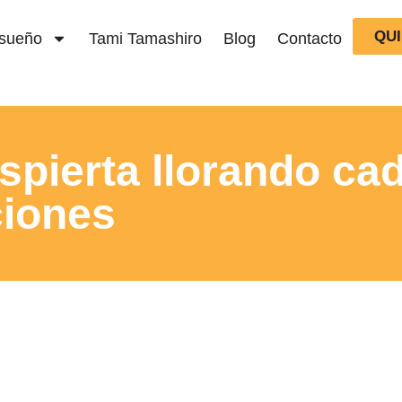
QU
 sueño
Tami Tamashiro
Blog
Contacto
spierta llorando ca
ciones