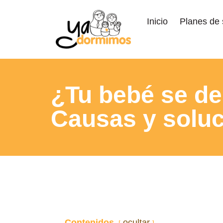
Inicio
Planes de
¿Tu bebé se de
Causas y solu
Contenidos
ocultar