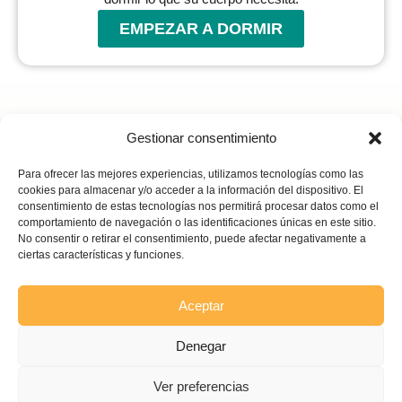
EMPEZAR A DORMIR
Gestionar consentimiento
Para ofrecer las mejores experiencias, utilizamos tecnologías como las
cookies para almacenar y/o acceder a la información del dispositivo. El
consentimiento de estas tecnologías nos permitirá procesar datos como el
comportamiento de navegación o las identificaciones únicas en este sitio.
No consentir o retirar el consentimiento, puede afectar negativamente a
SERVICIOS
INFORMACIÓN
ciertas características y funciones.
0 a 5 meses
Testimonios
6 meses a 5 años
Contacto
Aceptar
Sueño adulto
Denegar
Aviso legal
| Política de privacidad |
Política de cookies
Ver preferencias
Copyright 2024 © Todos los derechos reservados - Diseño Mariana Martínez