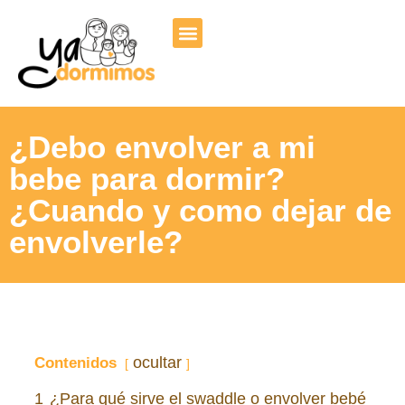
¿Debo envolver a mi
bebe para dormir?
¿Cuando y como dejar de
envolverle?
ocultar
Contenidos
1
¿Para qué sirve el swaddle o envolver bebé