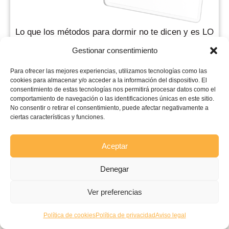
Lo que los métodos para dormir no te dicen y es LO
MÁS IMPORTANTE de todo porque no se ve pero SE
Gestionar consentimiento
SIENTE
Para ofrecer las mejores experiencias, utilizamos tecnologías como las
cookies para almacenar y/o acceder a la información del dispositivo. El
Las 2 claves imprescindibles para que tu peque
consentimiento de estas tecnologías nos permitirá procesar datos como el
consiga dormir lo que su cuerpo necesita.
comportamiento de navegación o las identificaciones únicas en este sitio.
No consentir o retirar el consentimiento, puede afectar negativamente a
DESCARGAR AHORA
ciertas características y funciones.
Aceptar
Denegar
Ver preferencias
Política de cookies
Política de privacidad
Aviso legal